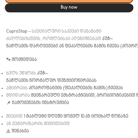
Buy now
CoproStop
– სპეციალური საკვები დანამატი
ძაღლებისთვის, რომლებსაც აღენიშნებათ
კუჭ
–
ნაწლავის
დარღვევები
ან
ფეკალიების
ჭამის
ჩვევა
(
კოპრო
🐾
მოქმედება
ხელს უწყობს
კუჭ
–
ნაწლავის
ნორმალურ
ფუნქციონირებას
ამცირებს
კოპროფაგიის
(
ფეკალიების
ჭამის
)
ჩვევას
მდიდარია
მცენარეული
ექსტრაქტებით
,
პრობიოტიკებით
📌
გამოყენების
ინსტრუქცია
მიეცით
1
ტაბლეტი
დღეში
ყოველ
10
კგ
ცოცხალ
წონაზე
ან ვეტერინარის მითითებით
⚠️
შენახვა