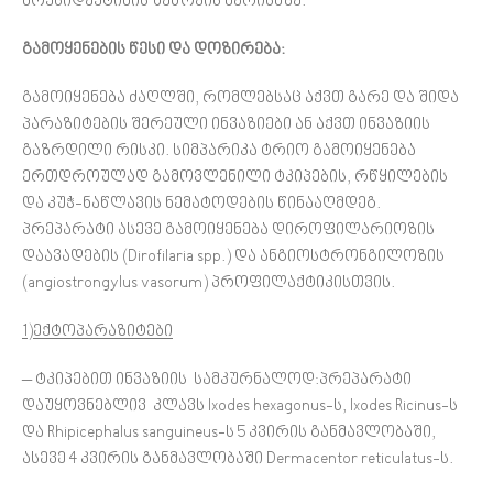
მოქსიდექტინის შეწოვის ხარისხზე.
გამოყენების წესი და დოზირება:
გამოიყენება ძაღლში, რომლებსაც აქვთ გარე და შიდა
პარაზიტების შერეული ინვაზიები ან აქვთ ინვაზიის
გაზრდილი რისკი. სიმპარიკა ტრიო გამოიყენება
ერთდროულად გამოვლენილი ტკიპების, რწყილების
და კუჭ-ნაწლავის ნემატოდების წინააღმდეგ.
პრეპარატი ასევე გამოიყენება დიროფილარიოზის
დაავადების (Dirofilaria spp.) და ანგიოსტრონგილოზის
(angiostrongylus vasorum) პროფილაქტიკისთვის.
1)ექტოპარაზიტები
– ტკიპებით ინვაზიის სამკურნალოდ:პრეპარატი
დაუყოვნებლივ კლავს Ixodes hexagonus-ს, Ixodes Ricinus-ს
და Rhipicephalus sanguineus-ს 5 კვირის განმავლობაში,
ასევე 4 კვირის განმავლობაში Dermacentor reticulatus-ს.