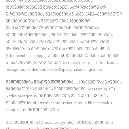
აკარიდის რეცეპტორები ძუძუმწოვრების
რეცეპტორებთან შედარებით. საროლანერი არ
ურთიერთქმედებს ნიკოტინის ან სხვა GABA-ენერგიული
ინსექტიციდების ცნობილ ინსექტიციდურ
დამაკავშირებელ ადგილებთან, როგორიცაა
ნეონიკოტინოიდები, ფიპროლები, მილბემიცინები,
ავერმექტინები და ციკლოდიენები. საროლანერი
ეფექტურია ზრდასრული რწყილების წინააღმდეგ
(Ctenocephalides spp.), ასევე ზოგიერთი ტკიპის სახეობის
წინააღმდეგ, როგორიცაა Dermacentor reticulatus, Ixodes
hexagonus, Ixodes ricinus და Rhipicephalus sanguineus.
გამოყენების წესი და
დოზირება
:
ტკიპებით დაავადების
მკურნალობა 5 კვირის განმავლობაში Ixodes ricinus Ta
Ixodes hexagonus-ის წინააღმდეგ და ასევე 4 კვირის
განმავლობაში Dermacentor reticulatus Ta Rhipicephalus
sanguineus-ის წინააღმდეგ.
ოტოდექტოზის (Otodectes Cynotis), ტოქსოკარიოზის