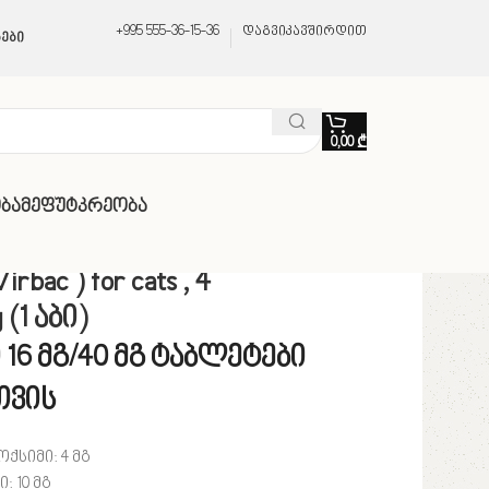
+995 555-36-15-36
დაგვიკავშირდით
ები
0,00
₾
ბა
Მეფუტკრეობა
rbac ) for cats , 4
 (1 აბი)
16 მგ/40 მგ ტაბლეტები
თვის
ქსიმი: 4 მგ
 10 მგ